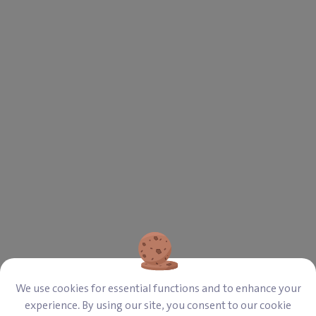
عيد ميلاد زين
بمناسبة عيد ميلاده الخامس حابب انه يعمل خير و يفرح طفل صغير
🥰
‎$ 330
‎$ 0
Paid
Left
We use cookies for essential functions and to enhance your
experience. By using our site, you consent to our cookie