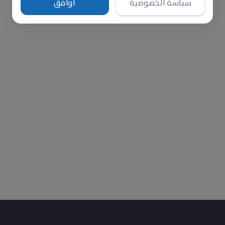
سياسة الخصوصية
أوافق
‎$ 0
المتبقي لتأمينها شهرياً
تعليقات
تبرعات
3
0
لده بشلل جزئي وفقد قدرته على العمل. بعد سنوات في مخي
سرته. عند عودتهم إلى القرية، وجد بيته شبه مهدم، ويعمل
دة إلى المدرسة. تبرعك يمكن أن يمنحه فرصة التعليم ومست