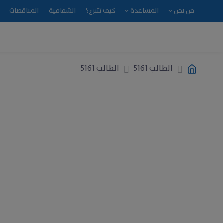
من نحن
المساعدة
كيف تتبرع؟
الشفافية
المناقصات
الطالب 5161
الطالب 5161