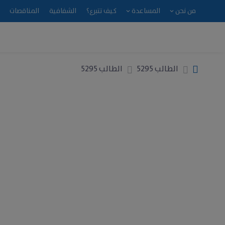
من نحن
المساعدة
كيف تتبرع؟
الشفافية
المناقصات
الطالب 5295
الطالب 5295