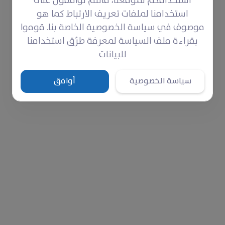
استخدامكم لموقعنا، فأنتم توافقون على
 عمل المزارعون على حرث الأرض وغرسها لطيلة موسم كامل،
استخدامنا لملفات تعريف الارتباط كما هو
ون قطفها، إذ تقف إمكانياتهم المحدودة عائقًا أمام قدرت
موصوف في سياسة الخصوصية الخاصة بنا. قوموا
ن به عوائلهم سوى الزراعة وهذا الحصاد الذي انتظروه بفارغ ا
بقراءة ملف السياسة لمعرفة طرُق استخدامنا
للبيانات
سياسة الخصوصية
أوافق
 سيما أولئك الذين قد تهجّروا من أرضهم قسرًا وفقدوا ما د
إذ إن عدم وجود دخل آخر لهؤلاء المزارعين سوى الأرض التي ي
 وقلة الدخل وضيق الحال.
ضاعف مأساة المزارعين، حيث أدّى هذا إلى توقف عمل بعض ال
ة، الأمر الذي ينعكس بدوره على دخلهم ويخفض العائد الماد
اليف الحصاد
النسبة للعديد من العائلات السورية، بل هي المصدر الأساسي