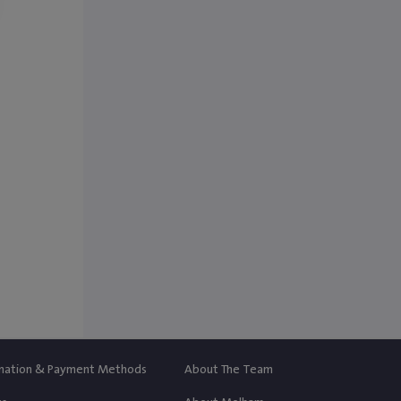
‎$ 0
brig
chen
und es
 Orten
n im
nation & Payment Methods
About The Team