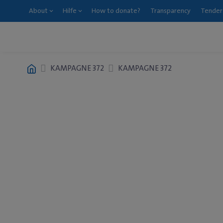
About
Hilfe
How to donate?
Transparency
Tender
KAMPAGNE 372
KAMPAGNE 372