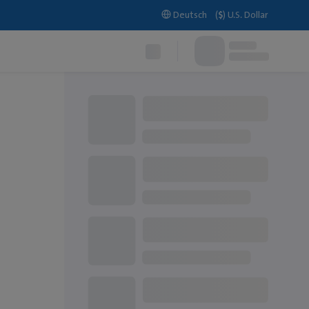
Deutsch
(
$
)
U.S. Dollar