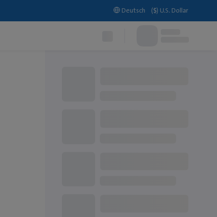
Deutsch
(
$
)
U.S. Dollar