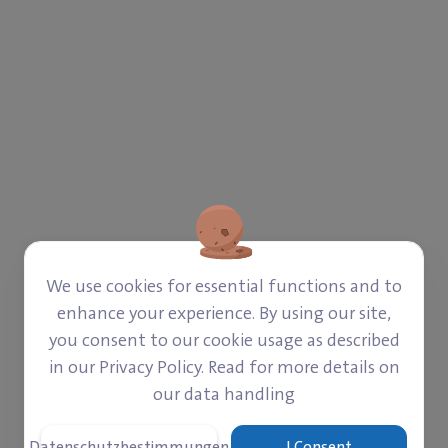
We use cookies for essential functions and to
enhance your experience. By using our site,
you consent to our cookie usage as described
in our Privacy Policy. Read for more details on
our data handling
UND SIE BRAUCHT EURE HILFE
Datenschutzbestimmungen
I Consent