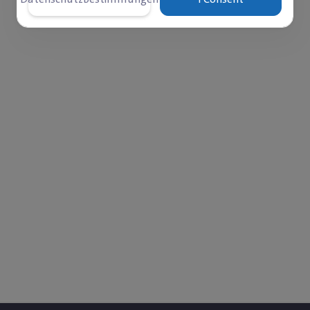
der Rest ist monatlich zu versichern
tes
Comments
Spenden
0
0
34
rer Familie widerfuhr, da das Kind in eine Familie geboren
 die Kosten für die Medikamente seiner Schwester mit Epi
yada, die mit Hydrozephalus geboren wurde, der ihre Lä
 in ständiger Pflege zurückließ und ständig Medikamente
tete, können Sie ihn also mit einer medizinischen Garanti