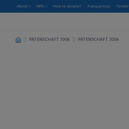
About
Hilfe
How to donate?
Transparency
Tender
PATENSCHAFT 7006
PATENSCHAFT 7006