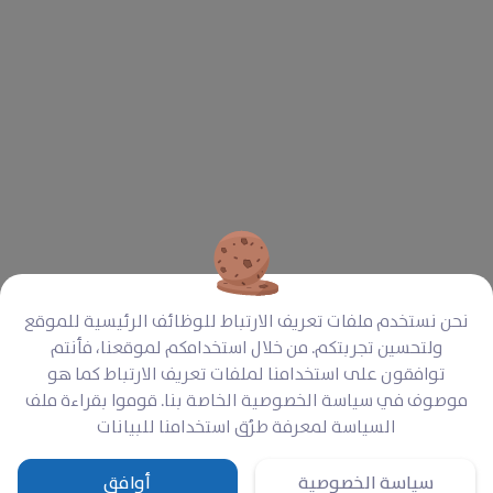
3579
‎$ 340
المطلوب على الأقل
المناسبة
‎$ 100
‎$ 240
مدفوع
متبقي
نحن نستخدم ملفات تعريف الارتباط للوظائف الرئيسية للموقع
ولتحسين تجربتكم. من خلال استخدامكم لموقعنا، فأنتم
نظرة عامة
التفاصيل
آخر التحديثات
0
توافقون على استخدامنا لملفات تعريف الارتباط كما هو
موصوف في سياسة الخصوصية الخاصة بنا. قوموا بقراءة ملف
الرجاء اطعام عشرة مساكين في المبلغ المتاح
السياسة لمعرفة طرُق استخدامنا للبيانات
سياسة الخصوصية
أوافق