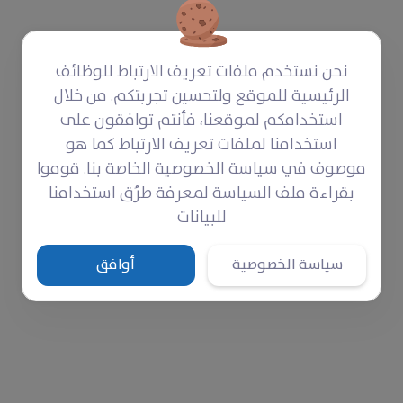
محمود طفلنا الاجتماعي النشيط ولد بتاريخ 03/03/2015
في ريف حلب الشرقي. توفي والد محمود إثر لغم من
مخلفات الحرب في عام 2017، عاما
نحن نستخدم ملفات تعريف الارتباط للوظائف
‎$ 50
المتبقي لتأمينها شهرياً
الرئيسية للموقع ولتحسين تجربتكم. من خلال
استخدامكم لموقعنا، فأنتم توافقون على
تبرع
استخدامنا لملفات تعريف الارتباط كما هو
موصوف في سياسة الخصوصية الخاصة بنا. قوموا
بقراءة ملف السياسة لمعرفة طرُق استخدامنا
للبيانات
سياسة الخصوصية
أوافق