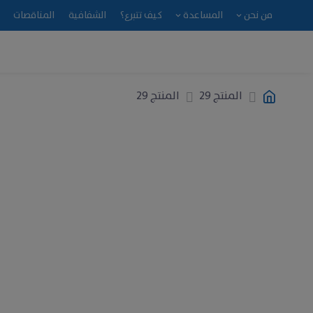
من نحن
المساعدة
كيف تتبرع؟
الشفافية
المناقصات
المنتج 29
المنتج 29